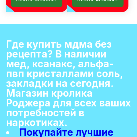
Где купить мдма без
рецепта? В наличии
мед, ксанакс, альфа-
пвп кристаллами соль,
закладки на сегодня.
Магазин кролика
Роджера для всех ваших
потребностей в
наркотиках.
Покупайте лучшие