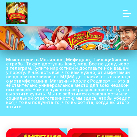
Можно купить Мефидрон, Мифидрон, Псилоцибиновы
е грибы. Также доступны Кокс, мед. Всё по делу, чере
з телеграм. Купите наркотики и доставьте их к вашем
у порогу. У нас есть все, что вам нужно, от амфетамин
ов до психоделиков, от МДМА до травки, от кокаина д
о метамфетамина. Магазин «Кролик Роджер» — это д
ействительно универсальное место для всех незакон
ных вещей. Нам не нужно ваше разрешение на то, что
вы хотите купить. Мы не заботимся о законности или
социальной ответственности; мы здесь, чтобы убедит
ься, что вы получите то, что вы хотите, когда вы этого
хотите.